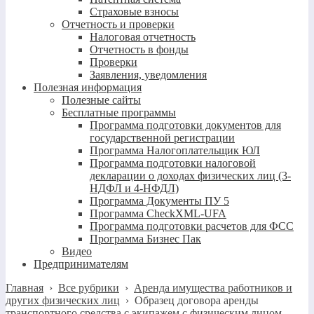
Страховые взносы
Отчетность и проверки
Налоговая отчетность
Отчетность в фонды
Проверки
Заявления, уведомления
Полезная информация
Полезные сайты
Бесплатные программы
Программа подготовки документов для
государственной регистрации
Программа Налогоплательщик ЮЛ
Программа подготовки налоговой
декларации о доходах физических лиц (3-
НДФЛ и 4-НФДЛ)
Программа Документы ПУ 5
Программа CheckXML-UFA
Программа подготовки расчетов для ФСС
Программа Бизнес Пак
Видео
Предпринимателям
Главная
›
Все рубрики
›
Аренда имущества работников и
других физических лиц
›
Образец договора аренды
транспортного средства с экипажем с физическим лицом