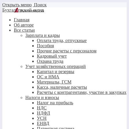
Открыть меню
Поиск
Бухгалтерский актив
Главная
Об авторе
Все статьи
Зарплата и кадры
Оплата труда, отпускные
Пособия
Прочие расчеты с персоналом
Кадровый учет
Охрана труда
Учет хозяйственных операций
Капитал и резервы
ОС и НМА
Материалы, ГСМ
Касса, наличные расчеты
Расчеты с контрагентами, участие в закупках
Налоги и взносы
Налог на прибыль
НДС
НДФЛ
УСН
ЕНВД
Патентная система