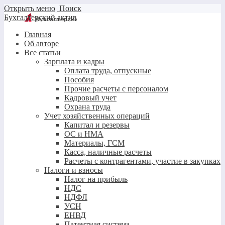
Открыть меню
Поиск
Бухгалтерский актив
Главная
Об авторе
Все статьи
Зарплата и кадры
Оплата труда, отпускные
Пособия
Прочие расчеты с персоналом
Кадровый учет
Охрана труда
Учет хозяйственных операций
Капитал и резервы
ОС и НМА
Материалы, ГСМ
Касса, наличные расчеты
Расчеты с контрагентами, участие в закупках
Налоги и взносы
Налог на прибыль
НДС
НДФЛ
УСН
ЕНВД
Патентная система