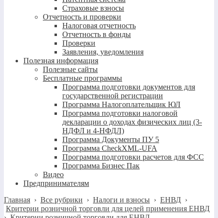
Страховые взносы
Отчетность и проверки
Налоговая отчетность
Отчетность в фонды
Проверки
Заявления, уведомления
Полезная информация
Полезные сайты
Бесплатные программы
Программа подготовки документов для
государственной регистрации
Программа Налогоплательщик ЮЛ
Программа подготовки налоговой
декларации о доходах физических лиц (3-
НДФЛ и 4-НФДЛ)
Программа Документы ПУ 5
Программа CheckXML-UFA
Программа подготовки расчетов для ФСС
Программа Бизнес Пак
Видео
Предпринимателям
Главная
›
Все рубрики
›
Налоги и взносы
›
ЕНВД
›
Критерии розничной торговли для целей применения ЕНВД
›
Критерии розничной торговли для ЕНВД