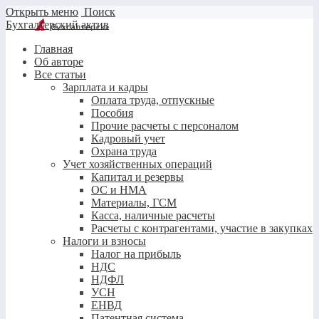
Открыть меню
Поиск
Бухгалтерский актив
Главная
Об авторе
Все статьи
Зарплата и кадры
Оплата труда, отпускные
Пособия
Прочие расчеты с персоналом
Кадровый учет
Охрана труда
Учет хозяйственных операций
Капитал и резервы
ОС и НМА
Материалы, ГСМ
Касса, наличные расчеты
Расчеты с контрагентами, участие в закупках
Налоги и взносы
Налог на прибыль
НДС
НДФЛ
УСН
ЕНВД
Патентная система