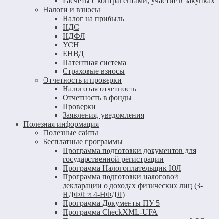
Расчеты с контрагентами, участие в закупках
Налоги и взносы
Налог на прибыль
НДС
НДФЛ
УСН
ЕНВД
Патентная система
Страховые взносы
Отчетность и проверки
Налоговая отчетность
Отчетность в фонды
Проверки
Заявления, уведомления
Полезная информация
Полезные сайты
Бесплатные программы
Программа подготовки документов для
государственной регистрации
Программа Налогоплательщик ЮЛ
Программа подготовки налоговой
декларации о доходах физических лиц (3-
НДФЛ и 4-НФДЛ)
Программа Документы ПУ 5
Программа CheckXML-UFA