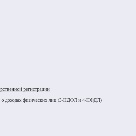
арственной регистрации
 о доходах физических лиц (3-НДФЛ и 4-НФДЛ)