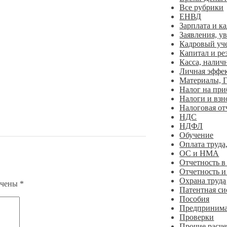
Все рубрики
ЕНВД
Зарплата и к
Заявления, у
Кадровый уч
Капитал и ре
Касса, налич
Личная эффе
Материалы,
Налог на пр
Налоги и взн
Налоговая от
НДС
НДФЛ
Обучение
Оплата труда
ОС и НМА
Отчетность 
Отчетность и
Охрана труда
ечены
*
Патентная си
Пособия
Предпринима
Проверки
Прочие расче