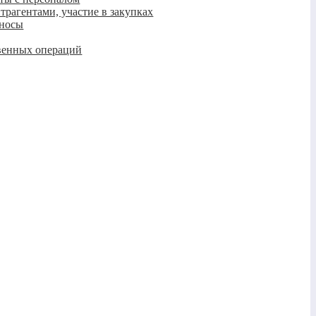
нтрагентами, участие в закупках
зносы
венных операций