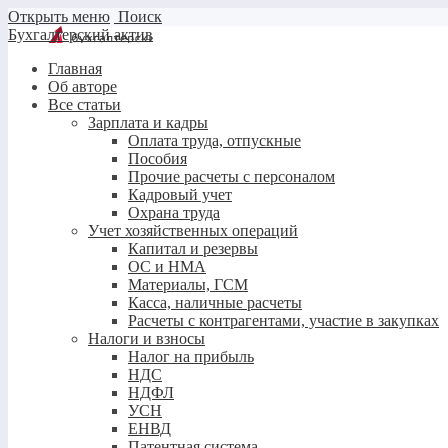
Открыть меню
Поиск
Бухгалтерский актив
Главная
Об авторе
Все статьи
Зарплата и кадры
Оплата труда, отпускные
Пособия
Прочие расчеты с персоналом
Кадровый учет
Охрана труда
Учет хозяйственных операций
Капитал и резервы
ОС и НМА
Материалы, ГСМ
Касса, наличные расчеты
Расчеты с контрагентами, участие в закупках
Налоги и взносы
Налог на прибыль
НДС
НДФЛ
УСН
ЕНВД
Патентная система