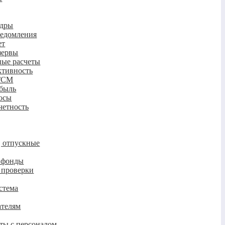
адры
ведомления
ет
зервы
ные расчеты
ктивность
 ГСМ
ибыль
осы
четность
, отпускные
в фонды
 проверки
стема
телям
ты с персоналом