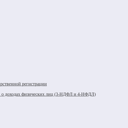
арственной регистрации
 о доходах физических лиц (3-НДФЛ и 4-НФДЛ)