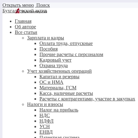
Открыть меню
Поиск
Бухгалтерский актив
Главная
Об авторе
Все статьи
Зарплата и кадры
Оплата труда, отпускные
Пособия
Прочие расчеты с персоналом
Кадровый учет
Охрана труда
Учет хозяйственных операций
Капитал и резервы
ОС и НМА
Материалы, ГСМ
Касса, наличные расчеты
Расчеты с контрагентами, участие в закупках
Налоги и взносы
Налог на прибыль
НДС
НДФЛ
УСН
ЕНВД
Патентная система