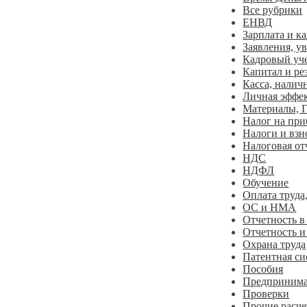
Все рубрики
ЕНВД
Зарплата и к
Заявления, у
Кадровый уч
Капитал и ре
Касса, налич
Личная эффе
Материалы,
Налог на пр
Налоги и взн
Налоговая от
НДС
НДФЛ
Обучение
Оплата труда
ОС и НМА
Отчетность 
Отчетность и
Охрана труда
Патентная си
Пособия
Предпринима
Проверки
Прочие расче