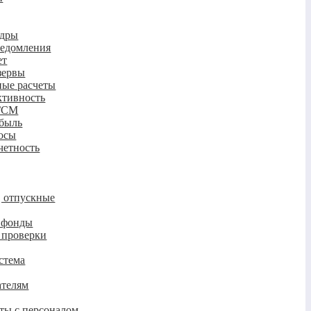
адры
ведомления
ет
зервы
ные расчеты
ктивность
 ГСМ
ибыль
осы
четность
, отпускные
в фонды
 проверки
стема
телям
ты с персоналом