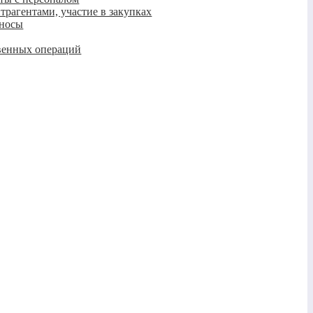
нтрагентами, участие в закупках
зносы
венных операций