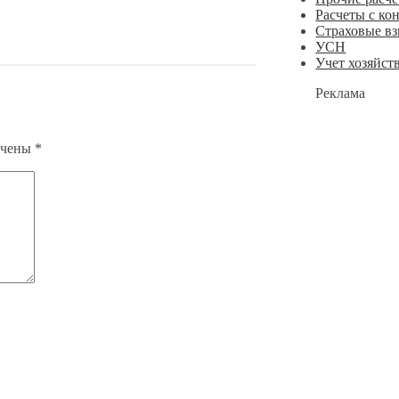
Расчеты с ко
Страховые в
УСН
Учет хозяйст
Реклама
ечены
*