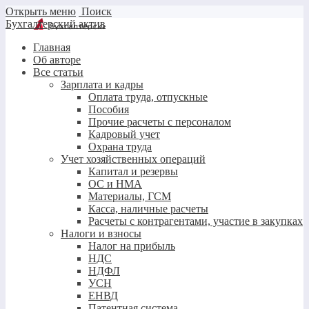
Открыть меню
Поиск
Бухгалтерский актив
Главная
Об авторе
Все статьи
Зарплата и кадры
Оплата труда, отпускные
Пособия
Прочие расчеты с персоналом
Кадровый учет
Охрана труда
Учет хозяйственных операций
Капитал и резервы
ОС и НМА
Материалы, ГСМ
Касса, наличные расчеты
Расчеты с контрагентами, участие в закупках
Налоги и взносы
Налог на прибыль
НДС
НДФЛ
УСН
ЕНВД
Патентная система