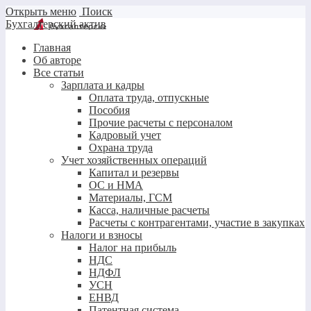
Открыть меню
Поиск
Бухгалтерский актив
Главная
Об авторе
Все статьи
Зарплата и кадры
Оплата труда, отпускные
Пособия
Прочие расчеты с персоналом
Кадровый учет
Охрана труда
Учет хозяйственных операций
Капитал и резервы
ОС и НМА
Материалы, ГСМ
Касса, наличные расчеты
Расчеты с контрагентами, участие в закупках
Налоги и взносы
Налог на прибыль
НДС
НДФЛ
УСН
ЕНВД
Патентная система