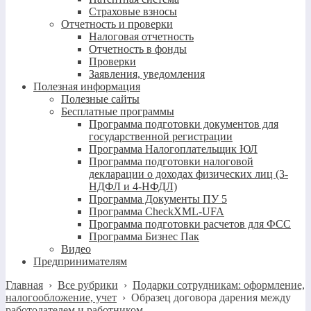
Страховые взносы
Отчетность и проверки
Налоговая отчетность
Отчетность в фонды
Проверки
Заявления, уведомления
Полезная информация
Полезные сайты
Бесплатные программы
Программа подготовки документов для
государственной регистрации
Программа Налогоплательщик ЮЛ
Программа подготовки налоговой
декларации о доходах физических лиц (3-
НДФЛ и 4-НФДЛ)
Программа Документы ПУ 5
Программа CheckXML-UFA
Программа подготовки расчетов для ФСС
Программа Бизнес Пак
Видео
Предпринимателям
Главная
›
Все рубрики
›
Подарки сотрудникам: оформление,
налогообложение, учет
›
Образец договора дарения между
работодателем и работником