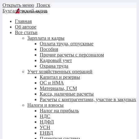
Открыть меню
Поиск
Бухгалтерский актив
Главная
Об авторе
Все статьи
Зарплата и кадры
Оплата труда, отпускные
Пособия
Прочие расчеты с персоналом
Кадровый учет
Охрана труда
Учет хозяйственных операций
Капитал и резервы
ОС и НМА
Материалы, ГСМ
Касса, наличные расчеты
Расчеты с контрагентами, участие в закупках
Налоги и взносы
Налог на прибыль
НДС
НДФЛ
УСН
ЕНВД
Патентная система