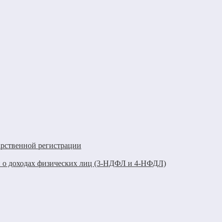
арственной регистрации
 о доходах физических лиц (3-НДФЛ и 4-НФДЛ)