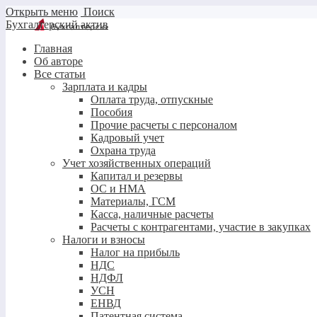
Открыть меню
Поиск
Бухгалтерский актив
Главная
Об авторе
Все статьи
Зарплата и кадры
Оплата труда, отпускные
Пособия
Прочие расчеты с персоналом
Кадровый учет
Охрана труда
Учет хозяйственных операций
Капитал и резервы
ОС и НМА
Материалы, ГСМ
Касса, наличные расчеты
Расчеты с контрагентами, участие в закупках
Налоги и взносы
Налог на прибыль
НДС
НДФЛ
УСН
ЕНВД
Патентная система