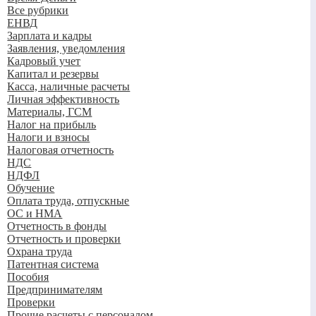
Все рубрики
ЕНВД
Зарплата и кадры
Заявления, уведомления
Кадровый учет
Капитал и резервы
Касса, наличные расчеты
Личная эффективность
Материалы, ГСМ
Налог на прибыль
Налоги и взносы
Налоговая отчетность
НДС
НДФЛ
Обучение
Оплата труда, отпускные
ОС и НМА
Отчетность в фонды
Отчетность и проверки
Охрана труда
Патентная система
Пособия
Предпринимателям
Проверки
Прочие расчеты с персоналом