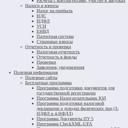
Расчеты с контрагентами, участие в закупках
Налоги и взносы
Налог на прибыль
НДС
НДФЛ
УСН
ЕНВД
Патентная система
Страховые взносы
Отчетность и проверки
Налоговая отчетность
Отчетность в фонды
Проверки
Заявления, уведомления
Полезная информация
Полезные сайты
Бесплатные программы
Программа подготовки документов для
государственной регистрации
Программа Налогоплательщик ЮЛ
Программа подготовки налоговой
декларации о доходах физических лиц (3-
НДФЛ и 4-НФДЛ)
Программа Документы ПУ 5
Программа CheckXML-UFA