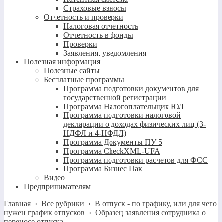
Страховые взносы
Отчетность и проверки
Налоговая отчетность
Отчетность в фонды
Проверки
Заявления, уведомления
Полезная информация
Полезные сайты
Бесплатные программы
Программа подготовки документов для
государственной регистрации
Программа Налогоплательщик ЮЛ
Программа подготовки налоговой
декларации о доходах физических лиц (3-
НДФЛ и 4-НФДЛ)
Программа Документы ПУ 5
Программа CheckXML-UFA
Программа подготовки расчетов для ФСС
Программа Бизнес Пак
Видео
Предпринимателям
Главная
›
Все рубрики
›
В отпуск - по графику, или для чего
нужен график отпусков
›
Образец заявления сотрудника о
переносе отпуска