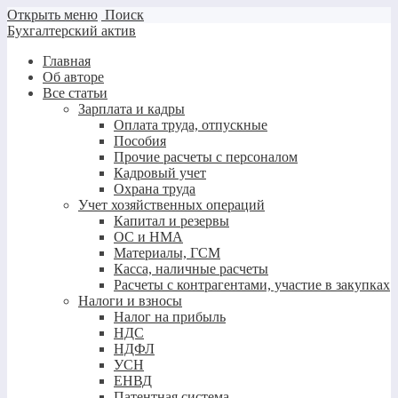
Открыть меню
Поиск
Бухгалтерский актив
Главная
Об авторе
Все статьи
Зарплата и кадры
Оплата труда, отпускные
Пособия
Прочие расчеты с персоналом
Кадровый учет
Охрана труда
Учет хозяйственных операций
Капитал и резервы
ОС и НМА
Материалы, ГСМ
Касса, наличные расчеты
Расчеты с контрагентами, участие в закупках
Налоги и взносы
Налог на прибыль
НДС
НДФЛ
УСН
ЕНВД
Патентная система