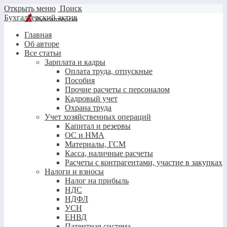
Открыть меню
Поиск
Бухгалтерский актив
Главная
Об авторе
Все статьи
Зарплата и кадры
Оплата труда, отпускные
Пособия
Прочие расчеты с персоналом
Кадровый учет
Охрана труда
Учет хозяйственных операций
Капитал и резервы
ОС и НМА
Материалы, ГСМ
Касса, наличные расчеты
Расчеты с контрагентами, участие в закупках
Налоги и взносы
Налог на прибыль
НДС
НДФЛ
УСН
ЕНВД
Патентная система