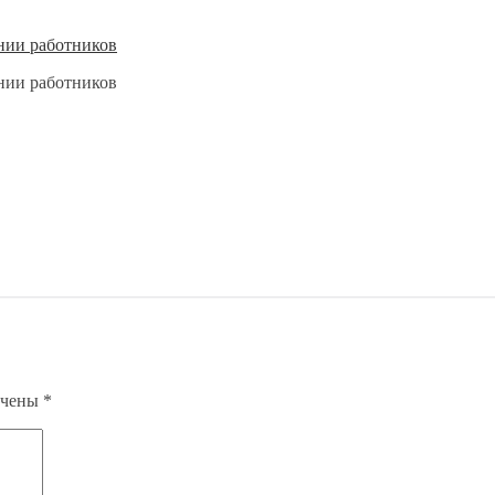
нии работников
нии работников
ечены
*