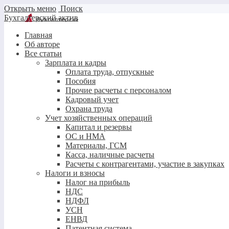
Открыть меню
Поиск
Бухгалтерский актив
Главная
Об авторе
Все статьи
Зарплата и кадры
Оплата труда, отпускные
Пособия
Прочие расчеты с персоналом
Кадровый учет
Охрана труда
Учет хозяйственных операций
Капитал и резервы
ОС и НМА
Материалы, ГСМ
Касса, наличные расчеты
Расчеты с контрагентами, участие в закупках
Налоги и взносы
Налог на прибыль
НДС
НДФЛ
УСН
ЕНВД
Патентная система