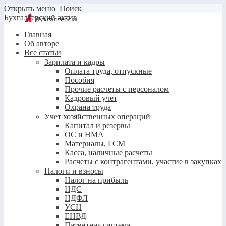
Открыть меню
Поиск
Бухгалтерский актив
Главная
Об авторе
Все статьи
Зарплата и кадры
Оплата труда, отпускные
Пособия
Прочие расчеты с персоналом
Кадровый учет
Охрана труда
Учет хозяйственных операций
Капитал и резервы
ОС и НМА
Материалы, ГСМ
Касса, наличные расчеты
Расчеты с контрагентами, участие в закупках
Налоги и взносы
Налог на прибыль
НДС
НДФЛ
УСН
ЕНВД
Патентная система