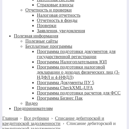
Страховые взносы
Отчетность и проверки
Налоговая отчетность
Отчетность в фонды
Проверки
Заявления, уведомления
Полезная информация
Полезные сайты
Бесплатные программы
Программа подготовки документов для
государственной регистрации
Программа Налогоплательщик ЮЛ
Программа подготовки налоговой
декларации о доходах физических лиц (3-
НДФЛ и 4-НФДЛ)
Программа Документы ПУ 5
Программа CheckXML-UFA
Программа подготовки расчетов для ФСС
Программа Бизнес Пак
Видео
Предпринимателям
Главная
›
Все рубрики
›
Списание дебиторской и
кредиторской задолженности
›
Списание дебиторской и
кредиторской задолженности