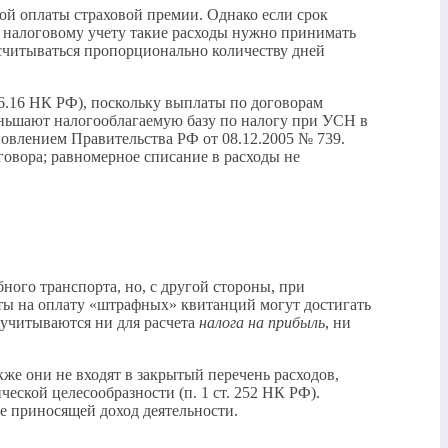
ой оплаты страховой премии. Однако если срок
к налоговому учету такие расходы нужно принимать
ссчитываться пропорционально количеству дней
46.16 НК РФ), поскольку выплаты по договорам
еньшают налогооблагаемую базу по налогу при УСН в
ановлением Правительства РФ от 08.12.2005 № 739.
овора; равномерное списание в расходы не
ого транспорта, но, с другой стороны, при
ты на оплату «штрафных» квитанций могут достигать
 учитываются ни для расчета
налога на прибыль
, ни
же они не входят в закрытый перечень расходов,
ской целесообразности (п. 1 ст. 252 НК РФ).
е приносящей доход деятельности.