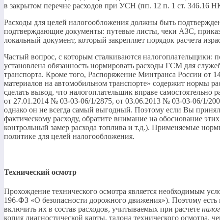
в закрытом перечне расходов при УСН (пп. 12 п. 1 ст. 346.16 Н
Расходы для целей налогообложения должны быть подтверждены
подтверждающие документы: путевые листы, чеки АЗС, приказ
локальный документ, который закрепляет порядок расчета изра
Частый вопрос, с которым сталкиваются налогоплательщики: п
установлена обязанность нормировать расходы ГСМ для служеб
транспорта. Кроме того, Распоряжение Минтранса России от 
материалов на автомобильном транспорте» содержит нормы ра
сделать вывод, что налогоплательщик вправе самостоятельно
от 27.01.2014 № 03-03-06/1/2875, от 03.06.2013 № 03-03-06/1/
однако он не всегда самый выгодный. Поэтому если Вы приня
фактическому расходу, обратите внимание на обоснование эти
контрольный замер расхода топлива и т.д.). Применяемые норм
политике для целей налогообложения.
Технический осмотр
Прохождение технического осмотра является необходимым услов
196-ФЗ «О безопасности дорожного движения»). Поэтому есть в
включить их в состав расходов, учитываемых при расчете
нало
копия диагностической карты, талона технического осмотра, ч