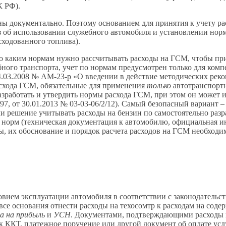
К РФ).
 документально. Поэтому основанием для принятия к учету рас
 об использовании служебного автомобиля и установлении норм
сходованного топлива).
о каким нормам нужно рассчитывать расходы на ГСМ, чтобы при
ного транспорта, учет по нормам предусмотрен только для комп
14.03.2008 № АМ-23-р «О введении в действие методических ре
схода ГСМ, обязательные для применения
только
автотранспорт
 разработать и утвердить нормы расхода ГСМ, при этом он мож
20097, от 30.01.2013 № 03-03-06/2/12). Самый безопасный вариан
ли решение учитывать расходы на бензин по самостоятельно ра
х норм (техническая документация к автомобилю, официальная и
ы, их обоснование и порядок расчета расходов на ГСМ необходим
ием эксплуатации автомобиля в соответствии с законодательств
се основания отнести расходы на техосомтр к расходам на содер
га на прибыль
и
УСН
. Документами, подтверждающими расходы н
ек ККТ, платежное поручение или другой документ об оплате усл