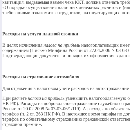
квитанция, выдаваемая взамен чека ККТ, должна отвечать треб
«О порядке осуществления наличных денежных расчетов и (или
требованиями ознакомить сотрудников, эксплуатирующих авто
Расходы на услуги платной стоянки
В целях исчисления
налога на прибыль
налогоплательщик имеет 
содержанием (Письмо Минфина России от 27.04.2006 N 03-03-04
Подтверждающие документы и порядок их оформления в данно
Расходы на страхование автомобиля
Для отражения в налоговом учете расходов на автостраховани
При расчете
налога на прибыль
уменьшить налогооблагаемую баз
НК РФ). Расходы на добровольное страхование служебного тра
России от 20.02.2008 № 03-03-06/1/119). А расходы по обязат
тарифов (п. 2 ст. 263 НК РФ). В настоящее время тарифы по
тарифов по обязательному страхованию гражданской ответстве
страховой премии».