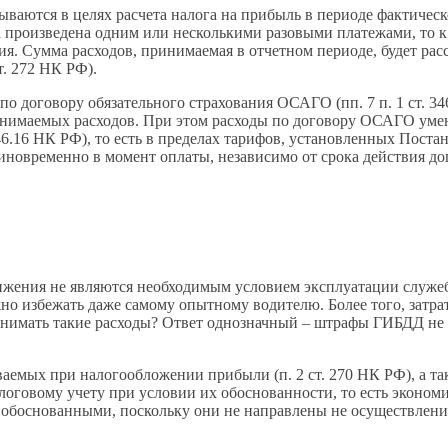
ываются в целях расчета налога на прибыль в периоде фактическ
та произведена одним или несколькими разовыми платежами, то 
ния. Сумма расходов, принимаемая в отчетном периоде, будет ра
т. 272 НК РФ).
о договору обязательного страхования ОСАГО (пп. 7 п. 1 ст. 3
ринимаемых расходов. При этом расходы по договору ОСАГО ум
 346.16 НК РФ), то есть в пределах тарифов, установленных Пост
новременно в момент оплаты, независимо от срока действия дог
жения не являются необходимым условием эксплуатации служебн
 избежать даже самому опытному водителю. Более того, затра
ринимать такие расходы? Ответ однозначный – штрафы ГИБДД не
аемых при налогообложении прибыли (п. 2 ст. 270 НК РФ), а так
овому учету при условии их обоснованности, то есть экономиче
 обоснованными, поскольку они не направлены не осуществлени