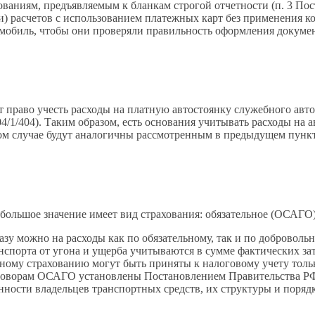
ованиям, предъявляемым к бланкам строгой отчетности (п. 3 По
) расчетов с использованием платежных карт без применения к
мобиль, чтобы они проверяли правильность оформления докумен
право учесть расходы на платную автостоянку служебного автом
/1/404). Таким образом, есть основания учитывать расходы на а
м случае будут аналогичны рассмотренным в предыдущем пункт
е большое значение имеет вид страхования: обязательное (ОСАГ
у можно на расходы как по обязательному, так и по добровольн
нспорта от угона и ущерба учитываются в сумме фактических з
ельному страхованию могут быть приняты к налоговому учету тол
 договорам ОСАГО установлены Постановлением Правительства РФ
нности владельцев транспортных средств, их структуры и поря