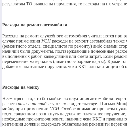
результатам ТО выявлены нарушения, то расходы на их устран
Расходы на ремонт автомобиля
Расходы на ремонт служебного автомобиля учитываются при р
случае применения
УСН
расходы на ремонт автомобиля также у
(ремонтного отдела, специалиста по ремонту) либо силами сто
наличии были документы, подтверждающие понесенные расходы.
выполненных работ, калькуляция или смета затрат. Если ремон
перемещение материалов (лимитно-заборные карты). Кроме тог
добавятся платежные поручения, чеки ККТ или квитанции об о
Расходы на мойку
Несмотря на то, что без мойки эксплуатация автомобиля теоре
расчета
налога на прибыль
, о чем свидетельствует Письмо Мин
мойку при применении
УСН
. Особое внимание при этом нужн
подтверждением возникнуть не должно: платежное поручение, 
необходимо проконтролировать наличие чека ККТ и правильно
квитанция должны содержать обязательные реквизиты первичных