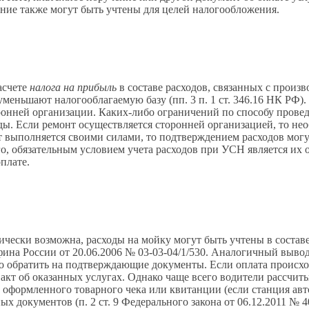
ение также могут быть учтены для целей налогообложения.
асчете
налога на прибыль
в составе расходов, связанных с произво
меньшают налогооблагаемую базу (пп. 3 п. 1 ст. 346.16 НК РФ)
ронней организации. Каких-либо ограничений по способу провед
 Если ремонт осуществляется сторонней организацией, то необ
т выполняется своими силами, то подтверждением расходов могу
о, обязательным условием учета расходов при УСН является их
плате.
тически возможна, расходы на мойку могут быть учтены в состав
фина России от 20.06.2006 № 03-03-04/1/530. Аналогичный вывод
о обратить на подтверждающие документы. Если оплата происход
акт об оказанных услугах. Однако чаще всего водители рассчит
 оформленного товарного чека или квитанции (если станция а
 документов (п. 2 ст. 9 Федерального закона от 06.12.2011 № 4