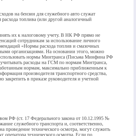
ходов на бензин для служебного авто служат
 расхода топлива (или другой аналогичный
нять их к налоговому учету. В НК РФ прямо не
енсаций сотрудникам за использование личного
комендаций «Нормы расхода топлив и смазочных
ными организациями. На основании этого, можно
ет использовать нормы Минтранса (Письма Минфина РФ
т – учитывать расходы на ГСМ по нормам Минтранса,
зработанным нормам, максимально приближенным к
нформация производителя транспортного средства,
о закрепить в приказе руководителя и учетной
ом РФ (ст. 17 Федерального закона от 10.12.1995 №
жание служебного транспорта и, соответственно,
а проведение технического осмотра, могут служить
уг оператора технического осмотра. Если по