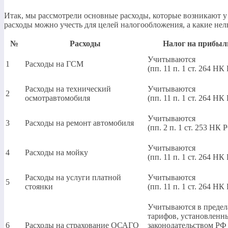
Итак, мы рассмотрели основные расходы, которые возникают у 
расходы можно учесть для целей налогообложения, а какие нель
№
Расходы
Налог на прибыл
Учитываются
1
Расходы на ГСМ
(пп. 11 п. 1 ст. 264 НК
Расходы на технический
Учитываются
2
осмотравтомобиля
(пп. 11 п. 1 ст. 264 НК
Учитываются
3
Расходы на ремонт автомобиля
(пп. 2 п. 1 ст. 253 НК 
Учитываются
4
Расходы на мойку
(пп. 11 п. 1 ст. 264 НК
Расходы на услуги платной
Учитываются
5
стоянки
(пп. 11 п. 1 ст. 264 НК
Учитываются в предел
тарифов, установленн
6
Расходы на страхование ОСАГО
законодательством РФ