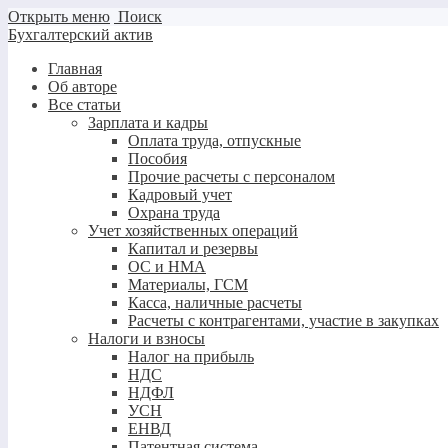
Открыть меню
Поиск
Бухгалтерский актив
Главная
Об авторе
Все статьи
Зарплата и кадры
Оплата труда, отпускные
Пособия
Прочие расчеты с персоналом
Кадровый учет
Охрана труда
Учет хозяйственных операций
Капитал и резервы
ОС и НМА
Материалы, ГСМ
Касса, наличные расчеты
Расчеты с контрагентами, участие в закупках
Налоги и взносы
Налог на прибыль
НДС
НДФЛ
УСН
ЕНВД
Патентная система