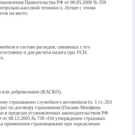
становления Правительства РФ от 06.05.2008 № 359
онтрольно-кассовой техники»). Лучше с этими
тов на месте.
обиля в составе расходов, связанных с его
втостоянку и для расчета налога при
УСН
.
е.
О) или добровольное (КАСКО).
ому страхованию служебного автомобиля (п. 1 ст. 263
атрат по договору страхования (Письмо Минфина
ько в пределах установленных законодательством РФ
 от 08.12.2005 № 739 «Об утверждении страховых
дка применения страховщиками при определении