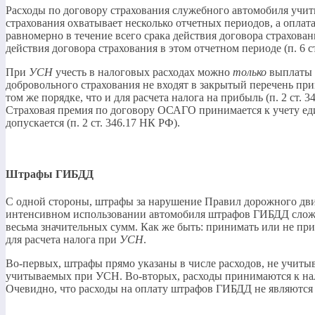
Расходы по договору страхования служебного автомобиля учит
страхования охватывает несколько отчетных периодов, а опла
равномерно в течение всего срака действия договора страхова
действия договора страхования в этом отчетном периоде (п. 6 с
При
УСН
учесть в налоговых расходах можно
только
выплаты п
добровольного страхования не входят в закрытый перечень п
том же порядке, что и для расчета налога на прибыль (п. 2 ст.
Страховая премия по договору ОСАГО принимается к учету еди
допускается (п. 2 ст. 346.17 НК РФ).
Штрафы ГИБДД
С одной стороны, штрафы за нарушение Правил дорожного дви
интенсивном использовании автомобиля штрафов ГИБДД сложно
весьма значительных сумм. Как же быть: принимать или не п
для расчета налога при
УСН
.
Во-первых, штрафы прямо указаны в числе расходов, не учитыв
учитываемых при УСН. Во-вторых, расходы принимаются к налог
Очевидно, что расходы на оплату штрафов ГИБДД не являются